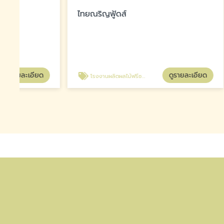
ไทยณริญฟู้ดส์
ไทยณริญ
ดูรายละเอียด
โรงงานผลิตผลไม้ฟรีซดราย ส่งออก
โรงงานผลิ