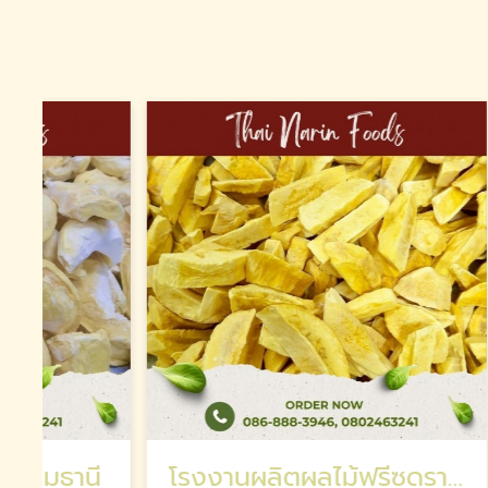
ี
โรงงานผลิตผลไม้ฟรีซดราย ส่งออก