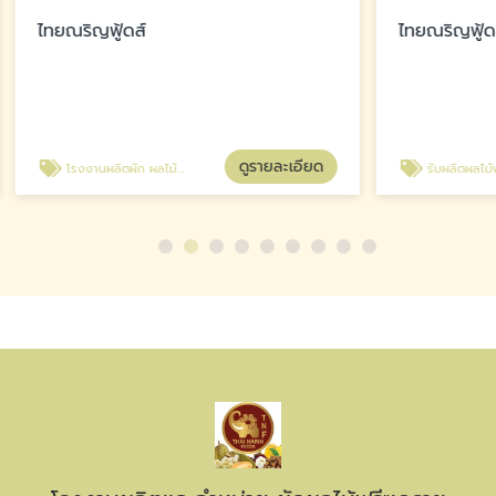
ฟู้ดส์
ไทยณริญฟู้ดส์
ดูรายละเอียด
ตผัก ผลไม้ ฟรีซดราย
รับผลิตผลไม้ฟรีซดราย OEM