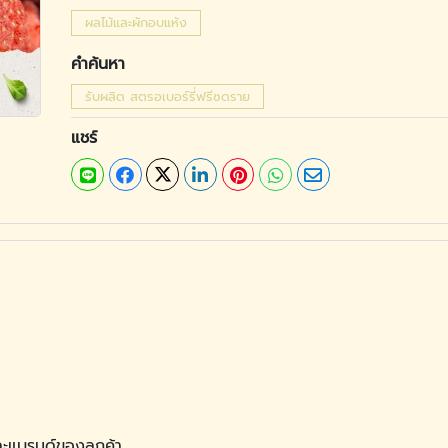
ผลไม้และผักอบแห้ง
คำค้นหา
รับผลิต สตรอเบอร์รี่ฟรีซดราย
แชร์
ละแบรนด์ของลูกค้า